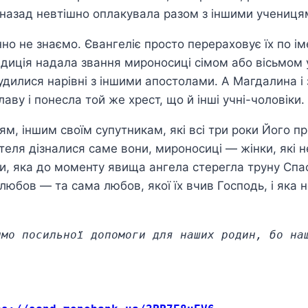
ів назад невтішно оплакувала разом з іншими учениця
 не знаємо. Євангеліє просто перераховує їх по імен
иція надала звання мироносиці сімом або вісьмом 
дилися нарівні з іншими апостолами. А Магдалина і з
аву і понесла той же хрест, що й інші учні-чоловіки.
м, іншим своїм супутникам, які всі три роки Його пр
еля дізналися саме вони, мироносиці — жінки, які н
и, яка до моменту явища ангела стерегла труну Спас
юбов — та сама любов, якої їх вчив Господь, і яка н
имо посильної допомоги для наших родин, бо на