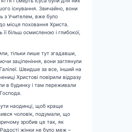
’яття і смерть Ісуса були для них
шого існування. Звичайно, вони
ь з Учителем, вже було
до місця поховання Христа.
 її більш осмисленою і глибокої,
ли, тільки лише тут згадавши,
аючи заціпеніння, вони заглянули
 Галілеї. Швидше за все, інший на
учениці Христові повірили відразу
іли в будинку і там переживали
 Господа.
бути наодинці, щоб краще
вився чоловік, подумали, що
 причому зробив це так, як
Радості жінки не було меж –