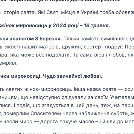
сторія свята. Які Святі місця в Україні треба обовяз
жінок мироносиць у 2024 році – 19 травня.
ься аналогом 8 березня.
Тільки замість сумнівного і
і якості наших матерів, дружин, сестер і подруг. Пе
іра, яка може все подолати. Та сама віра і любов, які
темряві.
нки мироносиці. Чудо звичайної любові.
ть святих жінок-мироносиць. Інша назва свята — хри
цям, що невідступно слідували за своїм Учителем і
глися. І подія, що згадується в цей день, теж, на п
д померлим Спасителем через наближення суботи, жі
и несли миро — дорога пахуче масло – і йшли до мог