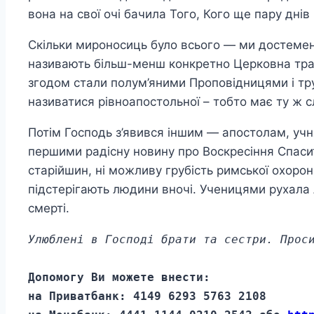
вона на свої очі бачила Того, Кого ще пару дн
Скільки мироносиць було всього — ми достеменно
називають більш-менш конкретно Церковна трад
згодом стали полум’яними Проповідницями і тру
називатися рівноапостольної – тобто має ту ж сл
Потім Господь з’явився іншим — апостолам, учня
першими радісну новину про Воскресіння Спасит
старійшин, ні можливу грубість римської охорон
підстерігають людини вночі. Ученицями рухала л
смерті.
Улюблені в Господі брати та сестри. Прос
Допомогу Ви можете внести: 

на Приватбанк: 4149 6293 5763 2108 
