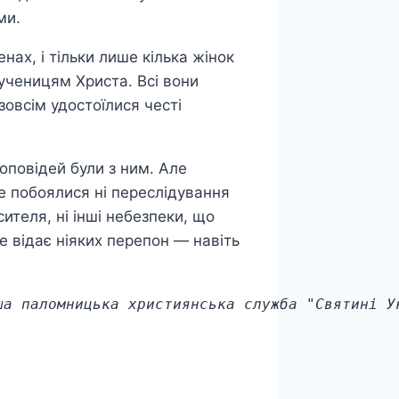
ми.
ах, і тільки лише кілька жінок
ученицям Христа. Всі вони
овсім удостоїлися честі
оповідей були з ним. Але
е побоялися ні переслідування
ителя, ні інші небезпеки, що
е відає ніяких перепон — навіть
ша паломницька християнська служба "Святині У