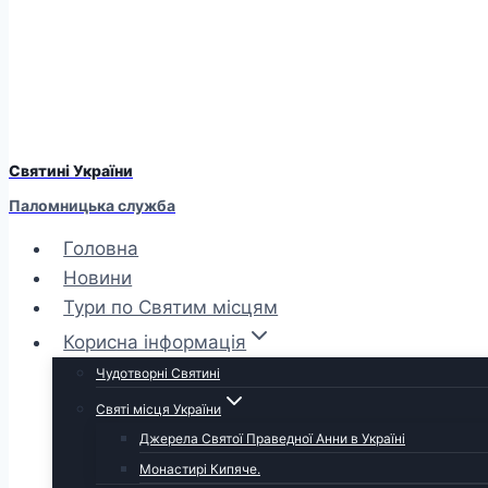
Святині України
Паломницька служба
Головна
Новини
Тури по Святим місцям
Корисна інформація
Чудотворні Святині
Святі місця України
Джерела Святої Праведної Анни в Україні
Монастирі Кипяче.