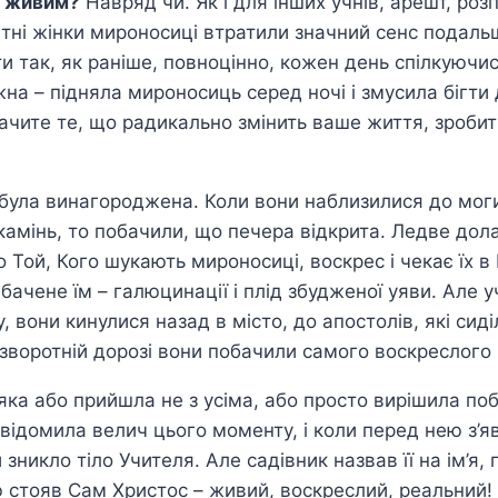
а живим?
Навряд чи. Як і для інших учнів, арешт, розп
дітні жінки мироносиці втратили значний сенс подаль
и так, як раніше, повноцінно, кожен день спілкуючис
а – підняла мироносиць серед ночі і змусила бігти 
ачите те, що радикально змінить ваше життя, зробить
була винагороджена. Коли вони наблизилися до моги
камінь, то побачили, що печера відкрита. Ледве дол
о Той, Кого шукають мироносиці, воскрес і чекає їх в
 бачене їм – галюцинації і плід збудженої уяви. Але 
, вони кинулися назад в місто, до апостолів, які сид
 зворотній дорозі вони побачили самого воскреслого
яка або прийшла не з усіма, або просто вирішила по
свідомила велич цього моменту, і коли перед нею з’я
 зникло тіло Учителя. Але садівник назвав її на ім’я,
 стояв Сам Христос – живий, воскреслий, реальний! 