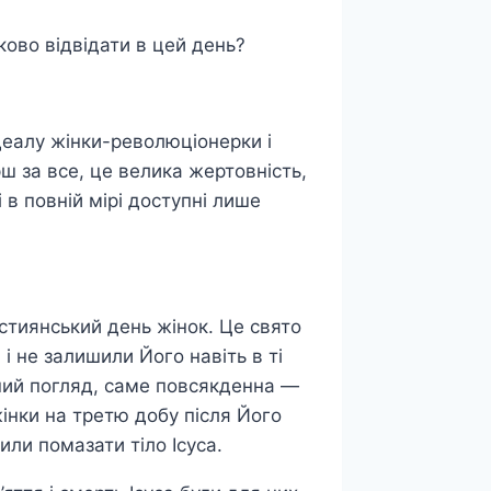
ково відвідати в цей день?
деалу жінки-революціонерки і
рш за все, це велика жертовність,
 в повній мірі доступні лише
стиянський день жінок. Це свято
 не залишили Його навіть в ті
ерший погляд, саме повсякденна —
нки на третю добу після Його
или помазати тіло Ісуса.