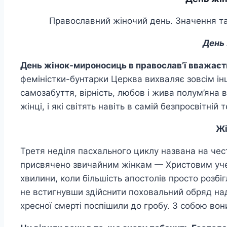
Православний жіночий день. Значення та і
День 
День жінок-мироносиць в православ’ї вважаєт
феміністки-бунтарки Церква вихваляє зовсім інш
самозабуття, вірність, любов і жива полум’яна в
жінці, і які світять навіть в самій безпросвітній 
Жі
Третя неділя пасхального циклу названа на чес
присвячено звичайним жінкам — Христовим учени
хвилини, коли більшість апостолів просто розбі
не встигнувши здійснити поховальний обряд на
хресної смерті поспішили до гробу. З собою вон