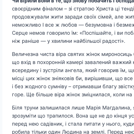
Чи вірили вони в те, що знову побачить Господ
своєрідним фіналом – зі стратою Христа ці тен
продовжували жити заради своїх сімей, але жит
неможливо І все ж любов — безумовна і безмежн
Серце немов говорило їм: «Поспішайте, і ви поб
ніж раніше — у хвилини найбільшої радості».
Величезна чиста віра святих жінок мироносиць 
що вхід в похоронній камері завалений важкий 
всередину і зустріли ангела, який говорив їм, щ
місці цих жінок зніяковів би, вирішивши, що все
і без жодного сумніву – отримавши благу звістку
горе. Ще більше віра жінок зміцнилася, коли на
Біля труни залишилася лише Марія Магдалина, 
зрозуміти що трапилося. Вона ще не до кінця у
перед нею садівник, і стала питати у нього, куди
робила тільки один Людина на землі. Перед нею