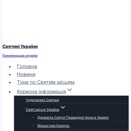
Святині України
Паломницька служба
Головна
Новини
Тури по Святим місцям
Корисна інформація
Чудотворні Святині
Святі місця України
Джерела Святої Праведної Анни в Україні
Монастирі Кипяче.